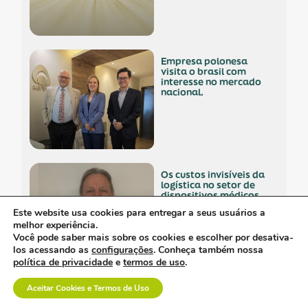
empresa polonesa
visita o brasil com
interesse no mercado
nacional.
os custos invisíveis da
logística no setor de
dispositivos médicos.
Este website usa cookies para entregar a seus usuários a
melhor experiência.
Você pode saber mais sobre os cookies e escolher por desativa-
los acessando as
configurações
. Conheça também nossa
política de privacidade
e
termos de uso
.
a inovação em saúde
Aceitar Cookies e Termos de Uso
também se constrói na