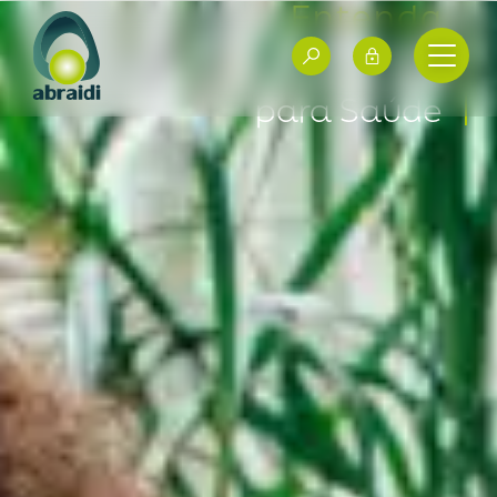
Entenda
O Setor de
Produtos
para Saúde