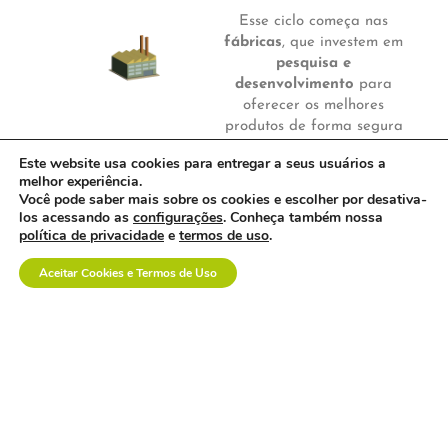
Esse ciclo começa nas
fábricas
, que investem em
pesquisa e
desenvolvimento
para
oferecer os melhores
produtos de forma segura
e eficaz aos pacientes. As
Este website usa cookies para entregar a seus usuários a
fábricas podem estar
melhor experiência.
localizadas no Brasil ou
Você pode saber mais sobre os cookies e escolher por desativa-
em outros países.
los acessando as
configurações
. Conheça também nossa
política de privacidade
e
termos de uso
.
No Brasil,
uma parcela
significativa dos
Aceitar Cookies e Termos de Uso
produtos para saúde é
importada
, em função de
várias características do
nosso mercado e dos
próprios produtos. Por
isso, os
importadores
exercem também um
papel importante, ao