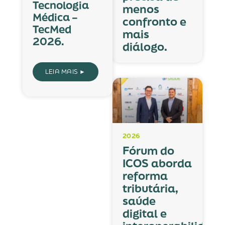
Tecnologia
menos
Médica –
confronto e
TecMed
mais
2026.
diálogo.
LEIA MAIS ►
2026
Fórum do
ICOS aborda
reforma
tributária,
saúde
digital e