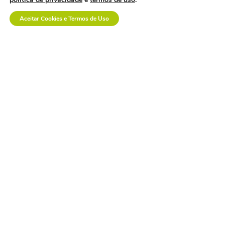
vendas de alto desempenho no setor de
dispositivos médicos?
Aceitar Cookies e Termos de Uso
Registre seu interesse
Saiba mais
Curso de capacitação em
fornecimento de Produtos para
Saúde - 3ª Turma
Processo de importação e gestão logística,
passando por regulação sanitária, gestão de