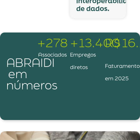
interoperabilidad
de dados.
+
278
+
13.400
R$
16.
Associados
Empregos
ABRAIDI
Faturamento
diretos
em
em 2025
números