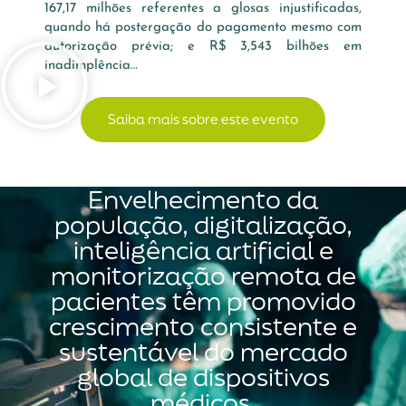
167,17 milhões referentes a glosas injustificadas,
quando há postergação do pagamento mesmo com
autorização prévia; e R$ 3,543 bilhões em
inadimplência…
Saiba mais sobre este evento
Envelhecimento da
população, digitalização,
inteligência artificial e
monitorização remota de
pacientes têm promovido
crescimento consistente e
sustentável do mercado
global de dispositivos
médicos.