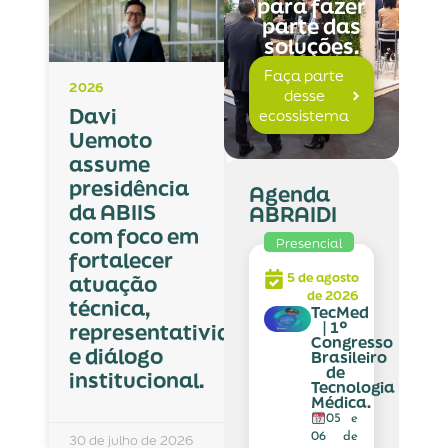
para fazer
parte das
soluções.
Faça parte
2026
desse
Davi
ecossistema
Uemoto
assume
presidência
Agenda
da ABIIS
ABRAIDI
com foco em
Presencial
fortalecer
5 de agosto
atuação
de 2026
técnica,
TecMed
| 1º
representatividade
Congresso
e diálogo
Brasileiro
de
institucional.
Tecnologia
Médica.
05 e
06 de
30 de julho de 2026