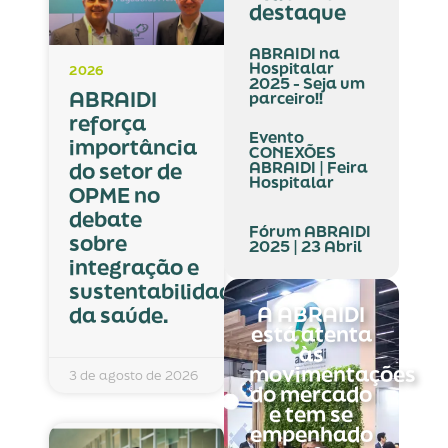
destaque
ABRAIDI na
Hospitalar
2026
2025 - Seja um
ABRAIDI
parceiro!!
reforça
Evento
importância
CONEXÕES
ABRAIDI | Feira
do setor de
Hospitalar
OPME no
debate
Fórum ABRAIDI
sobre
2025 | 23 Abril
integração e
sustentabilidade
A ABRAIDI
da saúde.
está atenta
às
movimentações
3 de agosto de 2026
do mercado
e tem se
empenhado