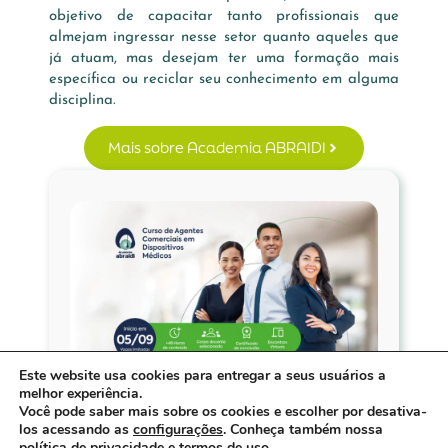
objetivo de capacitar tanto profissionais que
almejam ingressar nesse setor quanto aqueles que
já atuam, mas desejam ter uma formação mais
específica ou reciclar seu conhecimento em alguma
disciplina.
Mais sobre Academia ABRAIDI
Este website usa cookies para entregar a seus usuários a
Curso de Agentes Comerciais
melhor experiência.
Em Dispositivos Médicos
Você pode saber mais sobre os cookies e escolher por desativa-
Você deseja se tornar um representante de
los acessando as
configurações
. Conheça também nossa
política de privacidade
e
termos de uso
.