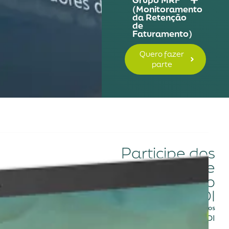
(Monitoramento
da Retenção
de
Faturamento)
Quero fazer
parte
Participe dos
grupos de
trabalho
ABRAIDI
Exclusivo para associados
ABRAIDI