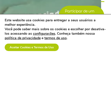
Participar de um
grupo de
Este website usa cookies para entregar a seus usuários a
trabaho
melhor experiência.
Você pode saber mais sobre os cookies e escolher por desativa-
Seja um
los acessando as
configurações
. Conheça também nossa
associado
política de privacidade
e
termos de uso
.
ABRAIDI
Aceitar Cookies e Termos de Uso