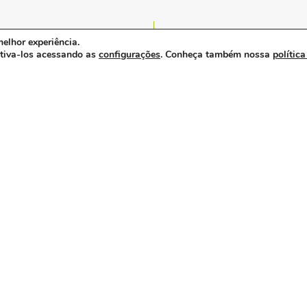
 Confaz até 2024
elhor experiência.
ativa-los acessando as
configurações
. Conheça também nossa
política
abraidi reforça
importância do setor
de opme no debate
sobre integração e
sustentabilidade da
saúde.
a saúde suplementar
precisa de menos
confronto e mais