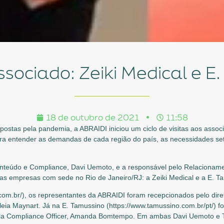
 Associado: Zeiki Medical e 
18 de outubro de 2021
11:58
ostas pela pandemia, a ABRAIDI iniciou um ciclo de visitas aos associa
a entender as demandas de cada região do país, as necessidades seto
nteúdo e Compliance, Davi Uemoto, e a responsável pelo Relacioname
duas empresas com sede no Rio de Janeiro/RJ: a Zeiki Medical e a E. T
.com.br/), os representantes da ABRAIDI foram recepcionados pelo diret
eia Maynart. Já na E. Tamussino (https://www.tamussino.com.br/pt/) f
ela Compliance Officer, Amanda Bomtempo. Em ambas Davi Uemoto e T