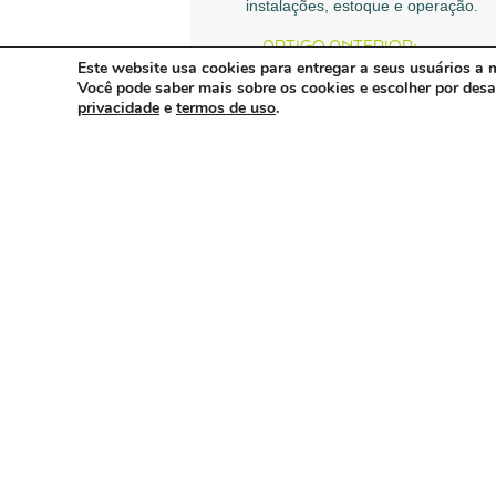
instalações, estoque e operação.
ARTIGO ANTERIOR:
Convênio 01/99 é renovado pelo
Este website usa cookies para entregar a seus usuários a m
Você pode saber mais sobre os cookies e escolher por des
privacidade
e
termos de uso
.
Continue lendo