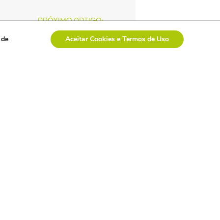
PRÓXIMO ARTIGO:
Compliance Across Americas teve o apoio e participação da ABRAIDI
 de
Aceitar Cookies e Termos de Uso
Veja tudo
davi uemoto assume
presidência da abiis
com foco em
fortalecer atuação
técnica,
representatividade e
diálogo institucional.
empresa polonesa
visita o brasil com
interesse no mercado