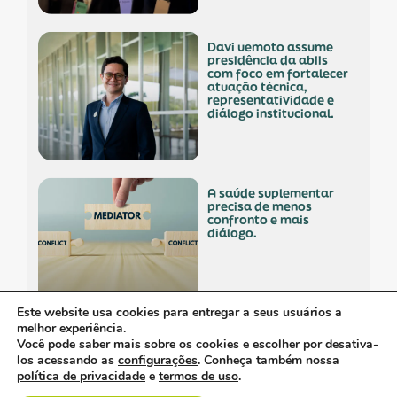
davi uemoto assume
presidência da abiis
com foco em fortalecer
atuação técnica,
representatividade e
diálogo institucional.
a saúde suplementar
precisa de menos
confronto e mais
diálogo.
Este website usa cookies para entregar a seus usuários a
melhor experiência.
empresa polonesa
Você pode saber mais sobre os cookies e escolher por desativa-
visita o brasil com
los acessando as
configurações
. Conheça também nossa
interesse no mercado
política de privacidade
e
termos de uso
.
nacional.