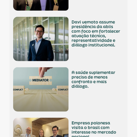
davi uemoto assume
presidência da abiis
com foco em fortalecer
atuação técnica,
representatividade e
diálogo institucional.
a saúde suplementar
precisa de menos
confronto e mais
diálogo.
empresa polonesa
visita o brasil com
interesse no mercado
nacional.