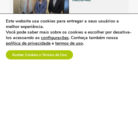
Este website usa cookies para entregar a seus usuários a
melhor experiência.
Você pode saber mais sobre os cookies e escolher por desativa-
os custos invisíveis da
los acessando as
configurações
. Conheça também nossa
logística no setor de
política de privacidade
e
termos de uso
.
dispositivos médicos.
Aceitar Cookies e Termos de Uso
a inovação em saúde
também se constrói na
prática.