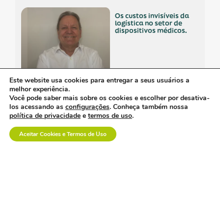
os custos invisíveis da
logística no setor de
dispositivos médicos.
Este website usa cookies para entregar a seus usuários a
melhor experiência.
a inovação em saúde
Você pode saber mais sobre os cookies e escolher por desativa-
também se constrói na
los acessando as
configurações
. Conheça também nossa
prática.
política de privacidade
e
termos de uso
.
Aceitar Cookies e Termos de Uso