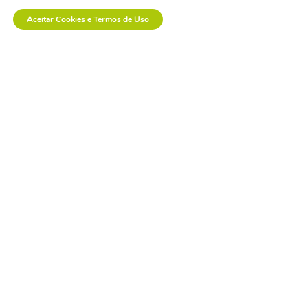
Aceitar Cookies e Termos de Uso
a inovação em saúde
também se constrói na
prática.
Informe-se
Conheça
Entenda
Notícias
Nossa história
O Setor de
Newsletter