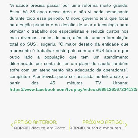
“A saúde precisa passar por uma reforma muito grande.
Estou há 38 anos nessa área e não vi nada semelhante
durante todo esse período. O novo governo terá que focar
na atenção primária e no desafio de usar a tecnologia para
otimizar o trabalho dos especialistas e reduzir custos nos
mais diversos cantos do país, além de uma reformulação
total do SUS”, sugeriu. “O maior desafio da entidade que
represento é trabalhar neste país com um SUS falido e por
outro lado a população que tem um atendimento
diferenciado por conta de ter um plano de saúde também
sofre com um atendimento não adequado da operadoras”,
completou. A entrevista pode ser assistida no link abaixo, a
partir dos 45 minutos. TV Urbana:
https://www.facebook.com/tvuplay/videos/698126567234132/
ARTIGO ANTERIOR:
PRÓXIMO ARTIGO:
ABRAIDI discute, em Porto Alegre, a questão que envolve as etiquetas de rastreabilidade para DMIs não permanentes
ABRAIDI busca a manutenção de alíquota do Imposto de Importação de produtos para saúde