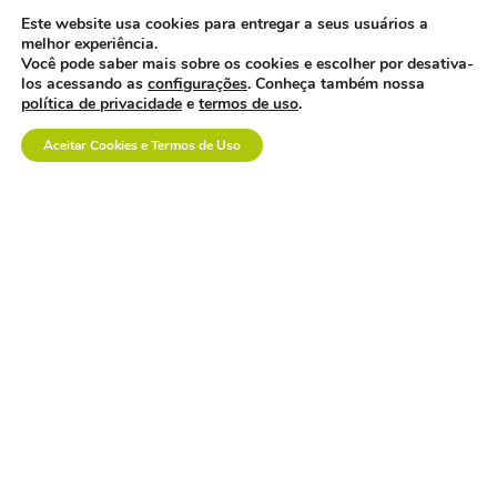
davi uemoto assume
Este website usa cookies para entregar a seus usuários a
presidência da abiis
com foco em fortalecer
melhor experiência.
atuação técnica,
Você pode saber mais sobre os cookies e escolher por desativa-
representatividade e
los acessando as
configurações
. Conheça também nossa
diálogo institucional.
política de privacidade
e
termos de uso
.
Aceitar Cookies e Termos de Uso
a saúde suplementar
precisa de menos
confronto e mais
diálogo.
empresa polonesa
visita o brasil com
interesse no mercado
nacional.