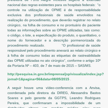
nacional das regras existentes para os hospitais federais: “o
controle na utilização de OPME é de responsabilidade
exclusiva dos profissionais de saúde envolvidos na
realização do procedimento, que deverão registrar no relato
cirúrgico, na folha de consumo e no prontuário do paciente
todas as informações sobre as OPME utilizadas, tais como:
o código, o lote, a especificação do produto, o quantitativo, o
nome do fornecedor e a descrição pormenorizada do
procedimento realizado. “O profissional de saúde
responsável pelo procedimento anexará ao relato cirúrgico e
à folha de consumo todas as etiquetas de rastreabilidade
das OPME utilizadas no ato cirúrgico”, conforme o artigo 10º
da Portaria Nº – 403, de 7 de maio de 2015 – SAS/MS.
http://pesquisa.in.gov.br/imprensa/jsp/visualiza/index.jsp?
jornal=1&pagina=56&data=08/05/2015
.
A seguir houve uma vídeo-conferencia com a Anvisa,
coordenada pela diretora da DIREG, Alessandra Bastos
Soares e pelo gerente da GGTPS, Leandro Rodrigues
Pereira, que confirmaram a impossibilidade de um
distribuidor alterar um produto médico e/ou suas