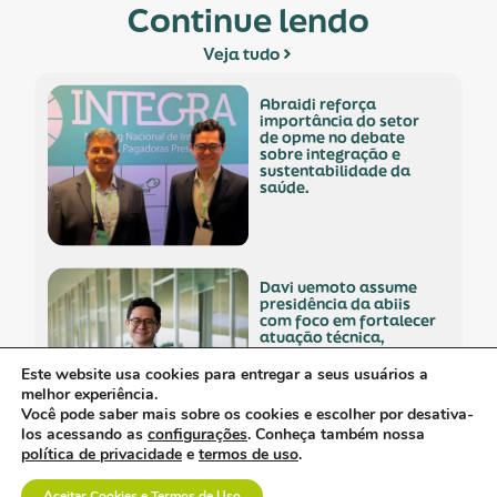
Continue lendo
Veja tudo
abraidi reforça
importância do setor
de opme no debate
sobre integração e
sustentabilidade da
saúde.
davi uemoto assume
presidência da abiis
com foco em fortalecer
atuação técnica,
representatividade e
diálogo institucional.
Este website usa cookies para entregar a seus usuários a
melhor experiência.
Você pode saber mais sobre os cookies e escolher por desativa-
los acessando as
configurações
. Conheça também nossa
política de privacidade
e
termos de uso
.
a saúde suplementar
precisa de menos
Aceitar Cookies e Termos de Uso