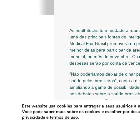
As healthtechs têm mudado a manei
uma das principais fontes de intel
Medical Fair Brasil promoverá no p
melhor delas para participar da ár
mundial, no mês de novembro. Os c
despesas serão por conta da venc
“Não poderíamos deixar de olhar p
saúde pelos brasileiros”, conta a 
ampliando a gama de possibilidade
nos debates sobre a saúde brasilei
por novos clientes”.
Este website usa cookies para entregar a seus usuários a m
Você pode saber mais sobre os cookies e escolher por des
Para a competição, serão selecion
privacidade
e
termos de uso
.
por investidores, que decidirá a v
espaço garantido conosco no MEDIC
O Medical Pitches acontecerá dentr