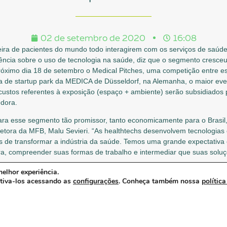
02 de setembro de 2020
16:08
ra de pacientes do mundo todo interagirem com os serviços de saúde. 
igência sobre o uso de tecnologia na saúde, diz que o segmento cresce
róximo dia 18 de setembro o Medical Pitches, uma competição entre e
ea de startup park da MEDICA de Düsseldorf, na Alemanha, o maior even
ustos referentes à exposição (espaço + ambiente) serão subsidiado
edora.
ara esse segmento tão promissor, tanto economicamente para o Brasil
diretora da MFB, Malu Sevieri. “As healthtechs desenvolvem tecnologia
s de transformar a indústria da saúde. Temos uma grande expectativa 
ra, compreender suas formas de trabalho e intermediar que suas solu
elhor experiência.
ativa-los acessando as
configurações
. Conheça também nossa
política
adas 10 healthtechs que terão cinco minutos para se apresentar para
encedora. “As startups são inovadoras e relevantes para esse momento 
ALtalks Live, assim como na edição 2021 da MFB”, reitera Malu.
o do MEDICALtalks Live, evento híbrido, que mesclará físico e digital