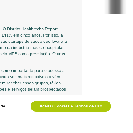
O Distrito Healthtechs Report,
u 141% em cinco anos. Por isso, a
ssas startups de saúde que levará a
to da indústria médico-hospitalar
s pela MFB como premiação. Outras
, como importante para o acesso à
s cada vez mais acessíveis e vêm
em receber esses grupos, tê-los
ções e serviços sejam prospectados
 de
Aceitar Cookies e Termos de Uso
 uma comissão julgadora, formada
de recuperação, e por isso têm
, de 14 a 18 de setembro, no Expo