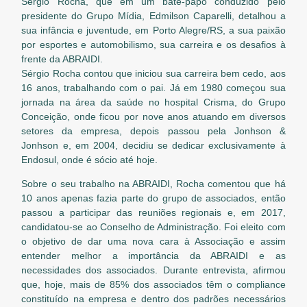
Sérgio Rocha, que em um bate-papo conduzido pelo
presidente do Grupo Mídia, Edmilson Caparelli, detalhou a
sua infância e juventude, em Porto Alegre/RS, a sua paixão
por esportes e automobilismo, sua carreira e os desafios à
frente da ABRAIDI.
Sérgio Rocha contou que iniciou sua carreira bem cedo, aos
16 anos, trabalhando com o pai. Já em 1980 começou sua
jornada na área da saúde no hospital Crisma, do Grupo
Conceição, onde ficou por nove anos atuando em diversos
setores da empresa, depois passou pela Jonhson &
Jonhson e, em 2004, decidiu se dedicar exclusivamente à
Endosul, onde é sócio até hoje.
Sobre o seu trabalho na ABRAIDI, Rocha comentou que há
10 anos apenas fazia parte do grupo de associados, então
passou a participar das reuniões regionais e, em 2017,
candidatou-se ao Conselho de Administração. Foi eleito com
o objetivo de dar uma nova cara à Associação e assim
entender melhor a importância da ABRAIDI e as
necessidades dos associados. Durante entrevista, afirmou
que, hoje, mais de 85% dos associados têm o compliance
constituído na empresa e dentro dos padrões necessários