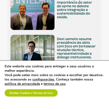
importância do setor
de opme no debate
sobre integração e
sustentabilidade da
saúde.
davi uemoto assume
presidência da abiis
com foco em fortalecer
atuação técnica,
representatividade e
diálogo institucional.
Este website usa cookies para entregar a seus usuários a
melhor experiência.
Você pode saber mais sobre os cookies e escolher por desativa-
a saúde suplementar
los acessando as
configurações
. Conheça também nossa
precisa de menos
política de privacidade
e
termos de uso
.
confronto e mais
diálogo.
Aceitar Cookies e Termos de Uso