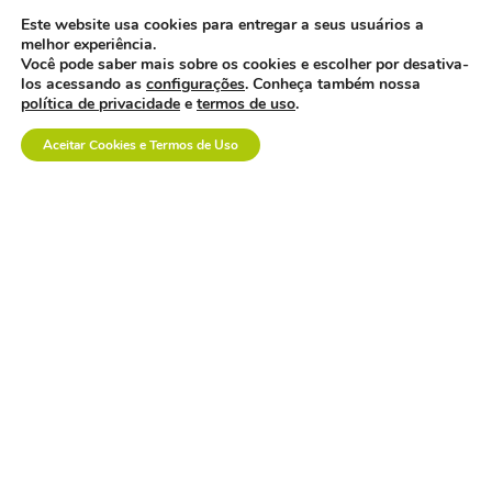
Este website usa cookies para entregar a seus usuários a
melhor experiência.
Você pode saber mais sobre os cookies e escolher por desativa-
los acessando as
configurações
. Conheça também nossa
política de privacidade
e
termos de uso
.
empresa polonesa
visita o brasil com
Aceitar Cookies e Termos de Uso
interesse no mercado
nacional.
os custos invisíveis da
logística no setor de
dispositivos médicos.
a inovação em saúde