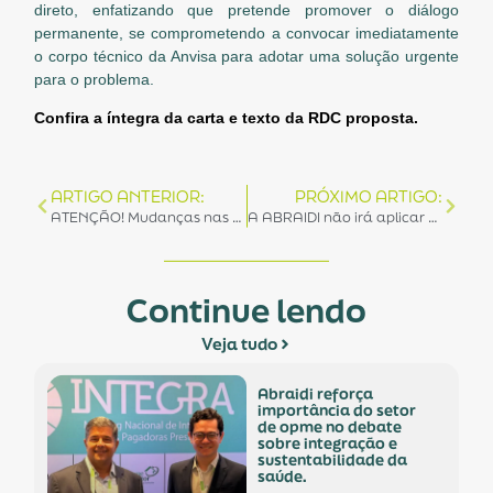
direto, enfatizando que pretende promover o diálogo
permanente, se comprometendo a convocar imediatamente
o corpo técnico da Anvisa para adotar uma solução urgente
para o problema.
Confira a íntegra da carta e texto da RDC proposta.
ARTIGO ANTERIOR:
PRÓXIMO ARTIGO:
ATENÇÃO! Mudanças nas publicações da ANVISA no DOU
A ABRAIDI não irá aplicar reajuste de mensalidade para o período 2018-2019
Continue lendo
Veja tudo
abraidi reforça
importância do setor
de opme no debate
sobre integração e
sustentabilidade da
saúde.