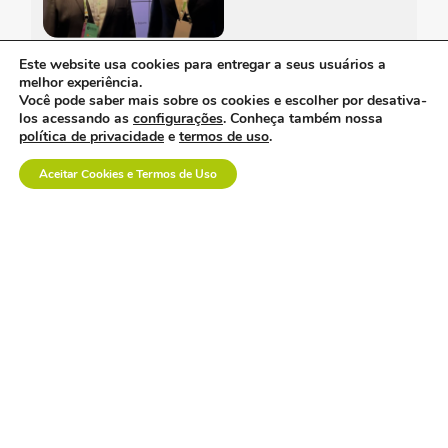
Este website usa cookies para entregar a seus usuários a
davi uemoto assume
melhor experiência.
presidência da abiis
Você pode saber mais sobre os cookies e escolher por desativa-
com foco em fortalecer
los acessando as
configurações
. Conheça também nossa
atuação técnica,
representatividade e
política de privacidade
e
termos de uso
.
diálogo institucional.
Aceitar Cookies e Termos de Uso
a saúde suplementar
precisa de menos
confronto e mais
diálogo.
empresa polonesa
visita o brasil com
interesse no mercado