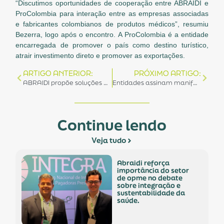
“Discutimos oportunidades de cooperação entre ABRAIDI e
ProColombia para interação entre as empresas associadas
e fabricantes colombianos de produtos médicos”, resumiu
Bezerra, logo após o encontro. A ProColombia é a entidade
encarregada de promover o país como destino turístico,
atrair investimento direto e promover as exportações.
ARTIGO ANTERIOR:
PRÓXIMO ARTIGO:
ABRAIDI propõe soluções para reforçar as relações éticas na saúde em evento internacional
Entidades assinam manifesto contra mudanças no imposto de renda por impacto na saúde
Continue lendo
Veja tudo
abraidi reforça
importância do setor
de opme no debate
sobre integração e
sustentabilidade da
saúde.