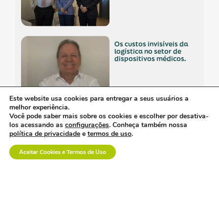
os custos invisíveis da
logística no setor de
dispositivos médicos.
Este website usa cookies para entregar a seus usuários a
melhor experiência.
Você pode saber mais sobre os cookies e escolher por desativa-
a inovação em saúde
los acessando as
configurações
. Conheça também nossa
também se constrói na
política de privacidade
e
termos de uso
.
prática.
Aceitar Cookies e Termos de Uso