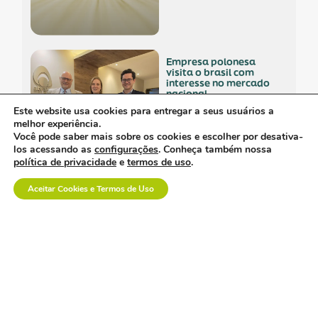
empresa polonesa
visita o brasil com
interesse no mercado
nacional.
Este website usa cookies para entregar a seus usuários a
melhor experiência.
Você pode saber mais sobre os cookies e escolher por desativa-
los acessando as
configurações
. Conheça também nossa
política de privacidade
e
termos de uso
.
os custos invisíveis da
logística no setor de
Aceitar Cookies e Termos de Uso
dispositivos médicos.
a inovação em saúde
também se constrói na
prática.