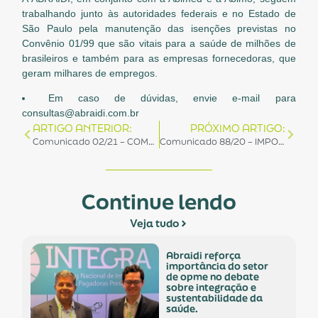
trabalhando junto às autoridades federais e no Estado de
São Paulo pela manutenção das isenções previstas no
Convênio 01/99 que são vitais para a saúde de milhões de
brasileiros e também para as empresas fornecedoras, que
geram milhares de empregos.
Em caso de dúvidas, envie e-mail para
consultas@abraidi.com.br
ARTIGO ANTERIOR:
PRÓXIMO ARTIGO:
Comunicado 02/21 – COMUNICADO CONJUNTO ABRAIDI / ABIMED / ABIMO: Esclarecimentos sobre as novas regras dos Convênios 01/99 e 126/2010 no Estado de SP
Comunicado 88/20 – IMPORTANTE: Recomendações aos associados face ao cenário econômico/fiscal para 2021
Continue lendo
Veja tudo
abraidi reforça
importância do setor
de opme no debate
sobre integração e
sustentabilidade da
saúde.