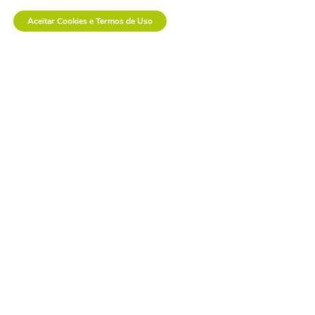
nacional.
Aceitar Cookies e Termos de Uso
os custos invisíveis da
logística no setor de
dispositivos médicos.
a inovação em saúde
também se constrói na
prática.