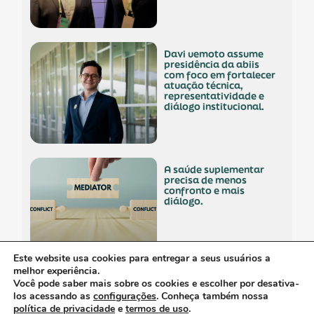
davi uemoto assume
presidência da abiis
com foco em fortalecer
atuação técnica,
representatividade e
diálogo institucional.
a saúde suplementar
precisa de menos
confronto e mais
diálogo.
Este website usa cookies para entregar a seus usuários a
melhor experiência.
Você pode saber mais sobre os cookies e escolher por desativa-
empresa polonesa
visita o brasil com
los acessando as
configurações
. Conheça também nossa
interesse no mercado
política de privacidade
e
termos de uso
.