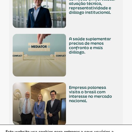
atuação técnica,
representatividade e
diálogo institucional.
a saúde suplementar
precisa de menos
confronto e mais
diálogo.
empresa polonesa
visita o brasil com
interesse no mercado
nacional.
Este website usa cookies para entregar a seus usuários a