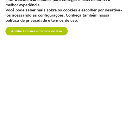
os custos invisíveis da
melhor experiência.
logística no setor de
Você pode saber mais sobre os cookies e escolher por desativa-
dispositivos médicos.
los acessando as
configurações
. Conheça também nossa
política de privacidade
e
termos de uso
.
Aceitar Cookies e Termos de Uso
a inovação em saúde
também se constrói na
prática.