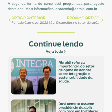
A segunda turma do curso está programada para agosto
deste ano. Mais informações: academia@abraidi.com.br.
ARTIGO ANTERIOR:
PRÓXIMO ARTIGO:
Feriado Carnaval 2022 | 28/02 e 01/03
Distorções no setor de saúde podem comprometer o fornecimento de produtos nos próximos meses
Continue lendo
Veja tudo
abraidi reforça
importância do setor
de opme no debate
sobre integração e
sustentabilidade da
saúde.
davi uemoto assume
presidência da abiis
com foco em fortalecer