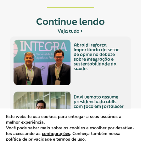
Continue lendo
Veja tudo
abraidi reforça
importância do setor
de opme no debate
sobre integração e
sustentabilidade da
saúde.
davi uemoto assume
presidência da abiis
com foco em fortalecer
atuação técnica,
representatividade e
Este website usa cookies para entregar a seus usuários a
diálogo institucional.
melhor experiência.
Você pode saber mais sobre os cookies e escolher por desativa-
los acessando as
configurações
. Conheça também nossa
política de privacidade
e
termos de uso
.