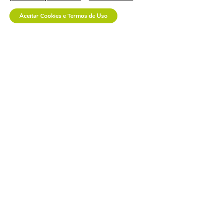
a saúde suplementar
Aceitar Cookies e Termos de Uso
precisa de menos
confronto e mais
diálogo.
empresa polonesa
visita o brasil com
interesse no mercado
nacional.
os custos invisíveis da
logística no setor de
dispositivos médicos.