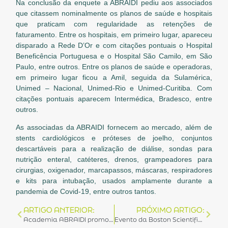
Na conclusão da enquete a ABRAIDI pediu aos associados
que citassem nominalmente os planos de saúde e hospitais
que praticam com regularidade as retenções de
faturamento. Entre os hospitais, em primeiro lugar, apareceu
disparado a Rede D’Or e com citações pontuais o Hospital
Beneficência Portuguesa e o Hospital São Camilo, em São
Paulo, entre outros. Entre os planos de saúde e operadoras,
em primeiro lugar ficou a Amil, seguida da Sulamérica,
Unimed – Nacional, Unimed-Rio e Unimed-Curitiba. Com
citações pontuais aparecem Intermédica, Bradesco, entre
outros.
As associadas da ABRAIDI fornecem ao mercado, além de
stents cardiológicos e próteses de joelho, conjuntos
descartáveis para a realização de diálise, sondas para
nutrição enteral, catéteres, drenos, grampeadores para
cirurgias, oxigenador, marcapassos, máscaras, respiradores
e kits para intubação, usados amplamente durante a
pandemia de Covid-19, entre outros tantos.
ARTIGO ANTERIOR:
PRÓXIMO ARTIGO:
Academia ABRAIDI promove o primeiro curso de capacitação
Evento da Boston Scientific tem participação de diretor executivo da ABRAIDI