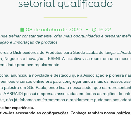
setorial qualificado
08 de outubro de 2020
16:22
tende treinar constantemente, criar mais oportunidades e preparar mel
uição e importação de produtos
adores e Distribuidores de Produtos para Saúde acaba de lançar a Aca
va, Negócios e Inovação – ESENI. A iniciativa visa reunir em uma mesm
a entidade promove regularmente.
ocha, anunciou a novidade e destacou que a Associação é pioneira nas
euniões e cursos online era para congregar ainda mais os nossos ass
ma palestra em São Paulo, onde fica a nossa sede, que os representa
a. A ABRAIDI possui empresas associadas em todas as regiões do paí
dade, nós já tínhamos as ferramentas e rapidamente pudemos nos adapt
nossos associados”, complementa o presidente.
elhor experiência.
ativa-los acessando as
configurações
. Conheça também nossa
política
ta essencial ainda mais num país como o nosso com tanta deficiência 
es e preparar melhores profissionais para o mercado. Nos tempos de
rias os caminhos para os desafios que se apresentam. Na saúde eles 