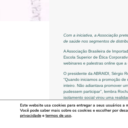
Com a iniciativa, a Associação pre
de saúde nos segmentos de distrib
A Associação Brasileira de Import
Escola Superior de Ética Corporati
webinares e palestras online que 
O presidente da ABRAIDI, Sérgio R
“Quando iniciamos a promoção de r
inteiro. Não adiantava promover u
pudessem participar”, lembra Roch
isolamento social virou uma reali
mais atuantes e presentes com os 
Este website usa cookies para entregar a seus usuários a m
Você pode saber mais sobre os cookies e escolher por des
“A educação continuada é ferramen
privacidade
e
termos de uso
.
constantemente, criar oportunidad
diárias, temos que nos adaptar e c