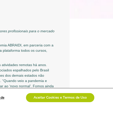
hores profissionais para o mercado
demia ABRAIDI, em parceria com a
a plataforma todos os cursos,
 atividades remotas há anos.
ociados espalhados pelo Brasil
ntes dos demais estados não
s. “Quando veio a pandemia e
ar ao ‘novo normal’. Fomos ainda
 de
Aceitar Cookies e Termos de Uso
nessa área. Precisamos treinar
 hoje as mudanças são quase que
são ainda mais complexos”,