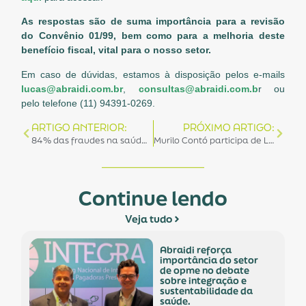
As respostas são de suma importância para a revisão
do Convênio 01/99, bem como para a melhoria deste
benefício fiscal, vital para o nosso setor.
Em caso de dúvidas, estamos à disposição
pelos e-mails
lucas@abraidi.com.br
,
consultas@abraidi.com.b
r ou
pelo telefone (11) 94391-0269.
ARTIGO ANTERIOR:
PRÓXIMO ARTIGO:
84% das fraudes na saúde durante a pandemia relatadas no Canal de Denúncias do IES poderiam ser evitadas com mais conhecimento técnico no momento da estruturação do processo
Murilo Contó participa de Live da ABRAIDI com Grupo Mídia
Continue lendo
Veja tudo
abraidi reforça
importância do setor
de opme no debate
sobre integração e
sustentabilidade da
saúde.