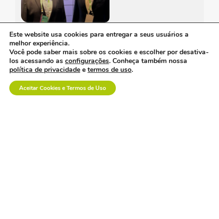
Este website usa cookies para entregar a seus usuários a
davi uemoto assume
melhor experiência.
presidência da abiis
Você pode saber mais sobre os cookies e escolher por desativa-
com foco em fortalecer
los acessando as
configurações
. Conheça também nossa
atuação técnica,
política de privacidade
e
termos de uso
.
representatividade e
diálogo institucional.
Aceitar Cookies e Termos de Uso
a saúde suplementar
precisa de menos
confronto e mais
diálogo.
empresa polonesa
visita o brasil com
interesse no mercado