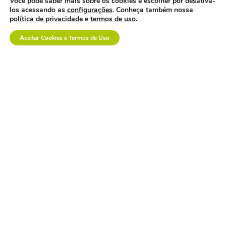
Você pode saber mais sobre os cookies e escolher por desativa-
los acessando as
configurações
. Conheça também nossa
política de privacidade
e
termos de uso
.
Aceitar Cookies e Termos de Uso
a saúde suplementar
precisa de menos
confronto e mais
diálogo.
empresa polonesa
visita o brasil com
interesse no mercado
nacional.
os custos invisíveis da
logística no setor de