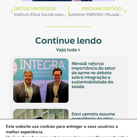
ARTIGO ANTERIOR:
PRÓXIMO ARTIGO:
Instituto Ética Saúde assume gestão da Secretaria Executiva da Frente Parlamentar Mista da Saúde.
Webinar ABRAIDI | Atualizações da NR-01: Saúde e Segurança no Trabalho.
Continue lendo
Veja tudo
abraidi reforça
importância do setor
de opme no debate
sobre integração e
sustentabilidade da
saúde.
davi uemoto assume
presidência da abiis
com foco em fortalecer
Este website usa cookies para entregar a seus usuários a
atuação técnica,
melhor experiência.
representatividade e
diálogo institucional.