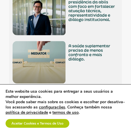
presidência da abiis
com foco em fortalecer
atuação técnica,
representatividade e
diálogo institucional.
a saúde suplementar
precisa de menos
confronto e mais
diálogo.
Este website usa cookies para entregar a seus usuários a
empresa polonesa
melhor experiência.
visita o brasil com
Você pode saber mais sobre os cookies e escolher por desativa-
interesse no mercado
los acessando as
configurações
. Conheça também nossa
nacional.
política de privacidade
e
termos de uso
.
Aceitar Cookies e Termos de Uso