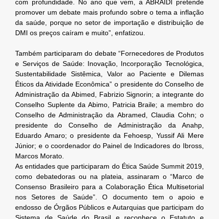
com profundidade. No ano que vem, a ABRAIDI pretende
promover um debate mais profundo sobre o tema a inflação
da saúde, porque no setor de importação e distribuição de
DMI os preços caíram e muito”, enfatizou.
Também participaram do debate “Fornecedores de Produtos
e Serviços de Saúde: Inovação, Incorporação Tecnológica,
Sustentabilidade Sistêmica, Valor ao Paciente e Dilemas
Éticos da Atividade Econômica” o presidente do Conselho de
Administração da Abimed, Fabrizio Signorin; a integrante do
Conselho Suplente da Abimo, Patricia Braile; a membro do
Conselho de Administração da Abramed, Claudia Cohn; o
presidente do Conselho de Administração da Anahp,
Eduardo Amaro; o presidente da Fehoesp, Yussif Ali Mere
Júnior; e o coordenador do Painel de Indicadores do Ibross,
Marcos Morato.
As entidades que participaram do Ética Saúde Summit 2019,
como debatedoras ou na plateia, assinaram o “Marco de
Consenso Brasileiro para a Colaboração Ética Multisetorial
nos Setores de Saúde”. O documento tem o apoio e
endosso de Órgãos Públicos e Autarquias que participam do
Sistema de Saúde do Brasil e reconhece o Estatuto e