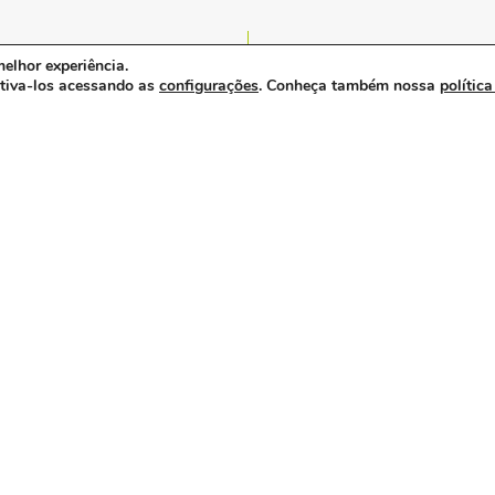
ATENÇÃO – Proposta de RDC que otimiza as análises de pedidos de registros
Deputado Pedro Westphalen ser
elhor experiência.
ativa-los acessando as
configurações
. Conheça também nossa
política
abraidi reforça
importância do setor
de opme no debate
sobre integração e
sustentabilidade da
saúde.
a saúde suplementar
precisa de menos
confronto e mais