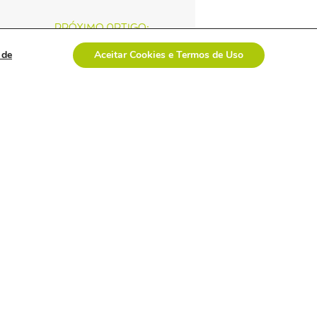
PRÓXIMO ARTIGO:
á debatedor do II Fórum ABRAIDI
 de
Aceitar Cookies e Termos de Uso
Veja tudo
davi uemoto assume
presidência da abiis
com foco em
fortalecer atuação
técnica,
representatividade e
diálogo institucional.
empresa polonesa
visita o brasil com
interesse no mercado