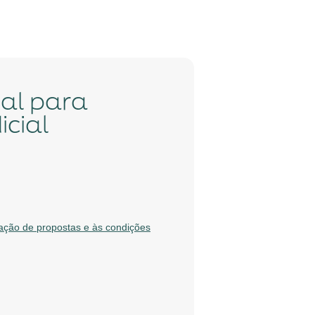
cial
tação de propostas e às condições