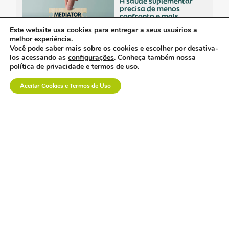
a saúde suplementar
precisa de menos
confronto e mais
diálogo.
Este website usa cookies para entregar a seus usuários a
melhor experiência.
Você pode saber mais sobre os cookies e escolher por desativa-
los acessando as
configurações
. Conheça também nossa
política de privacidade
e
termos de uso
.
empresa polonesa
Aceitar Cookies e Termos de Uso
visita o brasil com
interesse no mercado
nacional.
os custos invisíveis da
logística no setor de
dispositivos médicos.