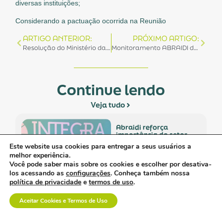
diversas instituições;
Considerando a pactuação ocorrida na Reunião
ARTIGO ANTERIOR:
PRÓXIMO ARTIGO:
Resolução do Ministério da Saúde relacionada à estrutura de preços de medicamentos é publicada, mas deverá abranger toda a cadeia de MATMED em futuro
Monitoramento ABRAIDI de Liberação Sanitária em PAFs – Portos, Aeroportos e Fronteiras” é citado de forma positiva pelo SINDASP
Continue lendo
Veja tudo
abraidi reforça
importância do setor
de opme no debate
Este website usa cookies para entregar a seus usuários a
sobre integração e
melhor experiência.
sustentabilidade da
Você pode saber mais sobre os cookies e escolher por desativa-
saúde.
los acessando as
configurações
. Conheça também nossa
política de privacidade
e
termos de uso
.
Aceitar Cookies e Termos de Uso
davi uemoto assume
presidência da abiis