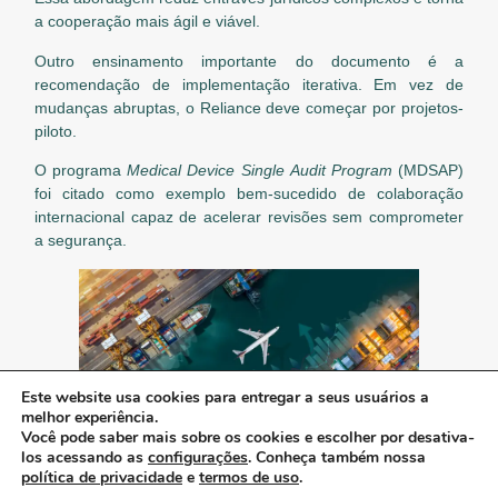
a cooperação mais ágil e viável.
Outro ensinamento importante do documento é a
recomendação de implementação iterativa. Em vez de
mudanças abruptas, o Reliance deve começar por projetos-
piloto.
O programa
Medical Device Single Audit Program
(MDSAP)
foi citado como exemplo bem-sucedido de colaboração
internacional capaz de acelerar revisões sem comprometer
a segurança.
Este website usa cookies para entregar a seus usuários a
melhor experiência.
Você pode saber mais sobre os cookies e escolher por desativa-
ARTIGO ANTERIOR:
PRÓXIMO ARTIGO:
los acessando as
configurações
. Conheça também nossa
Acordo de cooperação com associação chinesa é assinado em Pequim.
Integração entre estratégia regulatória e acesso a mercado é tema de reunião.
política de privacidade
e
termos de uso
.