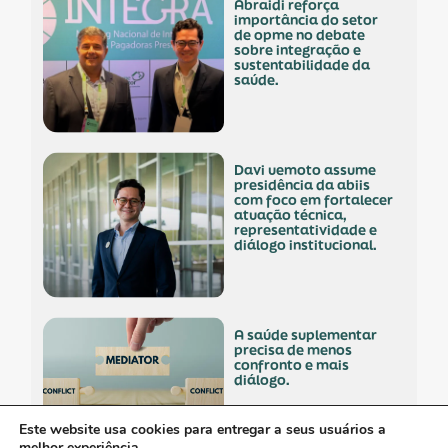
abraidi reforça
importância do setor
de opme no debate
sobre integração e
sustentabilidade da
saúde.
davi uemoto assume
presidência da abiis
com foco em fortalecer
atuação técnica,
representatividade e
diálogo institucional.
a saúde suplementar
precisa de menos
confronto e mais
diálogo.
Este website usa cookies para entregar a seus usuários a
melhor experiência.