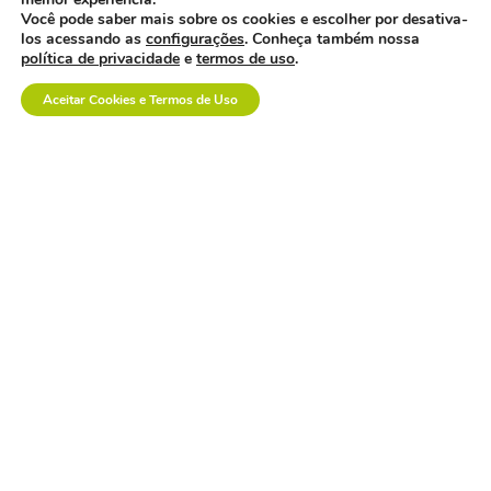
Você pode saber mais sobre os cookies e escolher por desativa-
los acessando as
configurações
. Conheça também nossa
empresa polonesa
política de privacidade
e
termos de uso
.
visita o brasil com
interesse no mercado
Aceitar Cookies e Termos de Uso
nacional.
os custos invisíveis da
logística no setor de
dispositivos médicos.
a inovação em saúde
também se constrói na
prática.