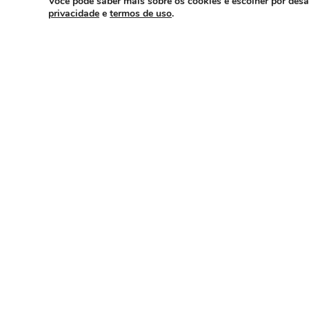
Você pode saber mais sobre os cookies e escolher por des
privacidade
e
termos de uso
.