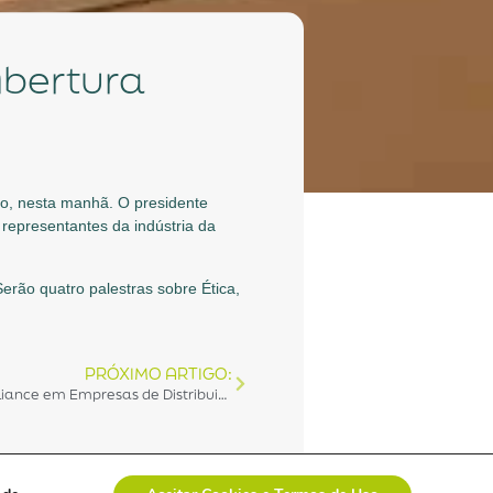
Abertura
o, nesta manhã. O presidente
 representantes da indústria da
erão quatro palestras sobre Ética,
PRÓXIMO ARTIGO:
A Palestra: Desenvolvendo o Compliance em Empresas de Distribuição aconteceu hoje no estande da ABRAIDI na Hospitalar
Veja tudo