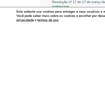
Resolução nº 17 de 17 de março de
248564246
Este website usa cookies para entregar a seus usuários a m
Resolução nº 22 de 25 de março
Você pode saber mais sobre os cookies e escolher por des
249807290
privacidade
e
termos de uso
.
Resolução nº 28 de 01 de abril 
251062799
Resolução nº 31 de 07 de abril 
251704729
Resolução n° 32 de 16 de abril 
252936813
Resolução nº 33 de 29 de abril 
254678440
Resolução nº 34 de 29 de abril 
254678630
Resolução nº 44 de 14 de maio 
257200067
Abaixo, seguem as tabelas das res
ARTIGO ANTERIOR: