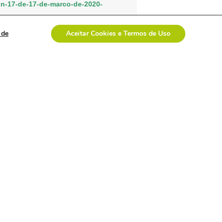
o-n-17-de-17-de-marco-de-2020-
cao-n-22-de-25-de-marco-de-2020-
 de
Aceitar Cookies e Termos de Uso
-n-28-de-1-de-abril-de-2020-
-n-31-de-7-de-abril-de-2020-
-32-de-16-de-abril-de-2020-
33-de-29-de-abril-de-2020-
34-de-29-de-abril-de-2020-
ao-n-44-de-14-de-maio-de-2020-
PRÓXIMO ARTIGO: