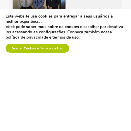
Este website usa cookies para entregar a seus usuários a
melhor experiência.
Você pode saber mais sobre os cookies e escolher por desativa-
os custos invisíveis da
los acessando as
configurações
. Conheça também nossa
logística no setor de
política de privacidade
e
termos de uso
.
dispositivos médicos.
Aceitar Cookies e Termos de Uso
a inovação em saúde
também se constrói na
prática.