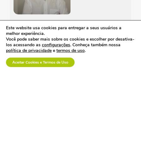
a inovação em saúde
Este website usa cookies para entregar a seus usuários a
também se constrói na
melhor experiência.
prática.
Você pode saber mais sobre os cookies e escolher por desativa-
los acessando as
configurações
. Conheça também nossa
política de privacidade
e
termos de uso
.
Aceitar Cookies e Termos de Uso
Informe-se
Conheça
Entenda