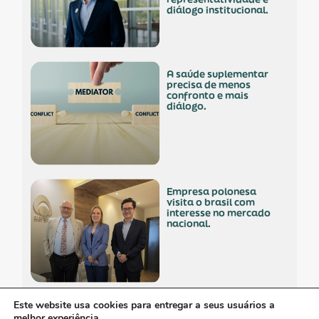
diálogo institucional.
a saúde suplementar
precisa de menos
confronto e mais
diálogo.
empresa polonesa
visita o brasil com
interesse no mercado
nacional.
Este website usa cookies para entregar a seus usuários a
os custos invisíveis da
melhor experiência.