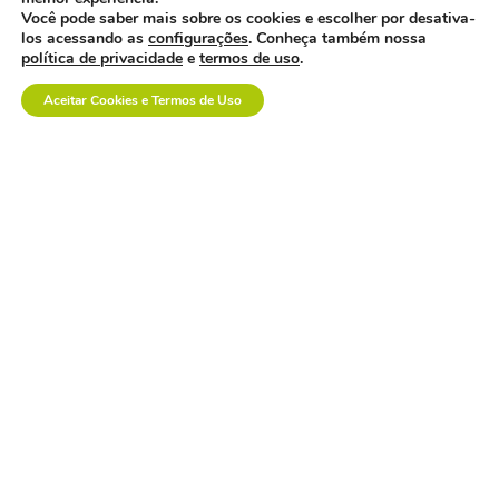
logística no setor de
dispositivos médicos.
Você pode saber mais sobre os cookies e escolher por desativa-
los acessando as
configurações
. Conheça também nossa
política de privacidade
e
termos de uso
.
Aceitar Cookies e Termos de Uso
a inovação em saúde
também se constrói na
prática.