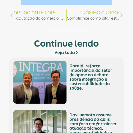
ARTIGO ANTERIOR:
PRÓXIMO ARTIGO:
Facilitação do comércio impulsiona o desenvolvimento e o acesso a tecnologias de saúde.
Compliance como pilar estratégico dos negócios em saúde é tema de encontro.
Continue lendo
Veja tudo
abraidi reforça
importância do setor
de opme no debate
sobre integração e
sustentabilidade da
saúde.
davi uemoto assume
presidência da abiis
com foco em fortalecer
atuação técnica,
representatividade e