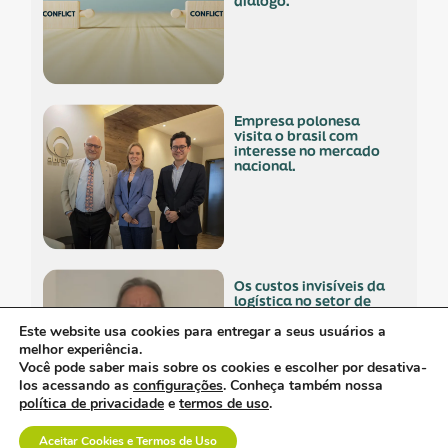
diálogo.
empresa polonesa
visita o brasil com
interesse no mercado
nacional.
os custos invisíveis da
logística no setor de
dispositivos médicos.
Este website usa cookies para entregar a seus usuários a
melhor experiência.
Você pode saber mais sobre os cookies e escolher por desativa-
los acessando as
configurações
. Conheça também nossa
política de privacidade
e
termos de uso
.
Aceitar Cookies e Termos de Uso