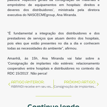
empréstimo de equipamentos em hospitais: direitos e
deveres dos distribuidores’, ministrada pela diretora
executiva do NASCECMEgroup, Ana Miranda.
"É fundamental a integração dos distribuidores e dos
prestadores de serviços que atuam dentro dos hospitais,
pois eles que estão presentes no dia a dia e conhecem
todas as necessidades do ambiente", afirmou.
Amanhã, às 15h, Ana Miranda vai falar sobre a
‘Consignação de implantes não estéreis: relacionamento
cooperativo entre hospitais e distribuidores no contexto da
RDC 15/2013’. Não perca!
ARTIGO ANTERIOR:
PRÓXIMO ARTIGO:
ABRAIDI recebe em seu estande o diretor executivo do Instituto Ética Saúde, Carlos Eduardo Gouvêa, para apresentação da palestra “Programa de Qualificação Ética Saúde – QualIES
Consignação de implantes não estéreis foi o assunto que encerrou o ciclo de palestras realizadas no estande da ABRAIDI na feira hospitalar 2018
Continue lendo