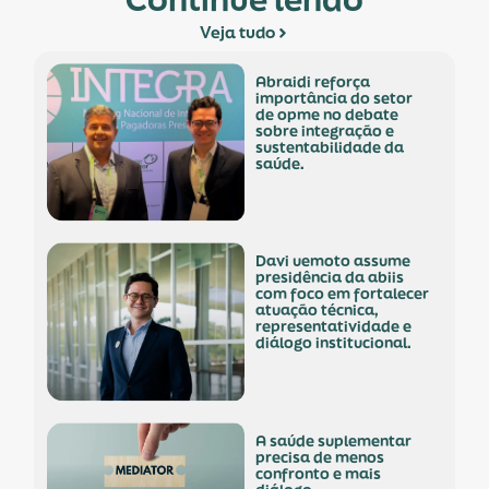
Veja tudo
abraidi reforça
importância do setor
de opme no debate
sobre integração e
sustentabilidade da
saúde.
davi uemoto assume
presidência da abiis
com foco em fortalecer
atuação técnica,
representatividade e
diálogo institucional.
a saúde suplementar
precisa de menos
confronto e mais