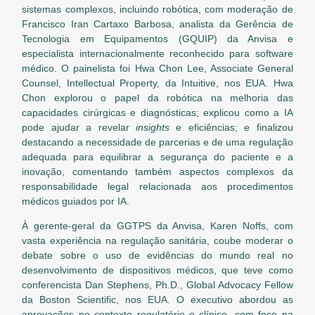
sistemas complexos, incluindo robótica, com moderação de
Francisco Iran Cartaxo Barbosa, analista da Gerência de
Tecnologia em Equipamentos (GQUIP) da Anvisa e
especialista internacionalmente reconhecido para software
médico. O painelista foi Hwa Chon Lee, Associate General
Counsel, Intellectual Property, da Intuitive, nos EUA. Hwa
Chon explorou o papel da robótica na melhoria das
capacidades cirúrgicas e diagnósticas; explicou como a IA
pode ajudar a revelar
insights
e eficiências; e finalizou
destacando a necessidade de parcerias e de uma regulação
adequada para equilibrar a segurança do paciente e a
inovação, comentando também aspectos complexos da
responsabilidade legal relacionada aos procedimentos
médicos guiados por IA.
À gerente-geral da GGTPS da Anvisa, Karen Noffs, com
vasta experiência na regulação sanitária, coube moderar o
debate sobre o uso de evidências do mundo real no
desenvolvimento de dispositivos médicos, que teve como
conferencista Dan Stephens, Ph.D., Global Advocacy Fellow
da Boston Scientific, nos EUA. O executivo abordou as
aprovações no contexto regulatório e clínico, com foco na