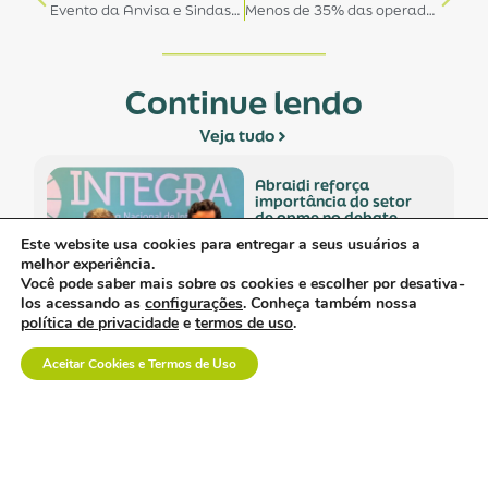
Evento da Anvisa e Sindasp tem o apoio da ABRAIDI.
Menos de 35% das operadoras de saúde e hospitais têm contratos formais com fornecedores.
Continue lendo
Veja tudo
abraidi reforça
importância do setor
de opme no debate
sobre integração e
Este website usa cookies para entregar a seus usuários a
sustentabilidade da
melhor experiência.
saúde.
Você pode saber mais sobre os cookies e escolher por desativa-
los acessando as
configurações
. Conheça também nossa
política de privacidade
e
termos de uso
.
davi uemoto assume
Aceitar Cookies e Termos de Uso
presidência da abiis
com foco em fortalecer
atuação técnica,
representatividade e
diálogo institucional.