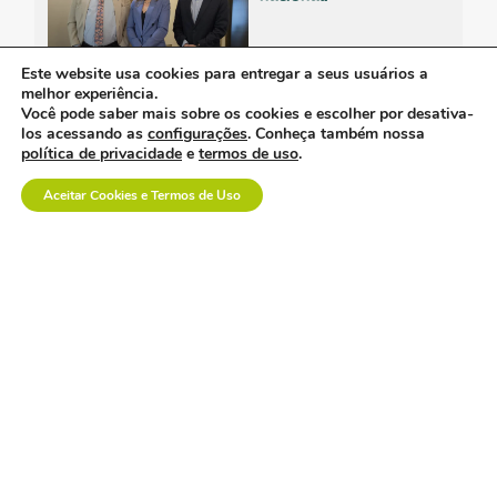
Este website usa cookies para entregar a seus usuários a
melhor experiência.
Você pode saber mais sobre os cookies e escolher por desativa-
os custos invisíveis da
los acessando as
configurações
. Conheça também nossa
logística no setor de
política de privacidade
e
termos de uso
.
dispositivos médicos.
Aceitar Cookies e Termos de Uso
a inovação em saúde
também se constrói na
prática.