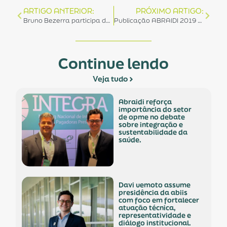
ARTIGO ANTERIOR:
PRÓXIMO ARTIGO:
Bruno Bezerra participa de programa do Ministério Público de São Paulo
Publicação ABRAIDI 2019 – O Ciclo de Fornecimento de Produtos para Saúde no Brasil – INGLÊS
Continue lendo
Veja tudo
abraidi reforça
importância do setor
de opme no debate
sobre integração e
sustentabilidade da
saúde.
davi uemoto assume
presidência da abiis
com foco em fortalecer
atuação técnica,
representatividade e
diálogo institucional.