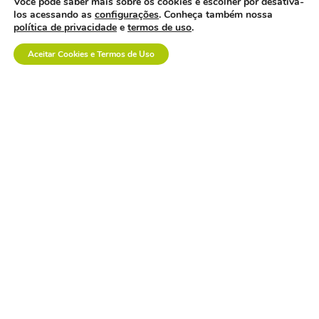
Você pode saber mais sobre os cookies e escolher por desativa-
los acessando as
configurações
. Conheça também nossa
política de privacidade
e
termos de uso
.
Aceitar Cookies e Termos de Uso
a inovação em saúde
também se constrói na
prática.