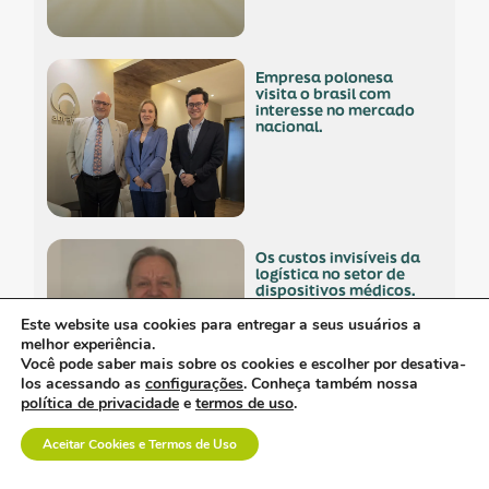
empresa polonesa
visita o brasil com
interesse no mercado
nacional.
os custos invisíveis da
logística no setor de
dispositivos médicos.
Este website usa cookies para entregar a seus usuários a
melhor experiência.
Você pode saber mais sobre os cookies e escolher por desativa-
los acessando as
configurações
. Conheça também nossa
política de privacidade
e
termos de uso
.
a inovação em saúde
Aceitar Cookies e Termos de Uso
também se constrói na
prática.