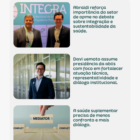
abraidi reforça
importância do setor
de opme no debate
sobre integração e
sustentabilidade da
saúde.
davi uemoto assume
presidência da abiis
com foco em fortalecer
atuação técnica,
representatividade e
diálogo institucional.
a saúde suplementar
precisa de menos
confronto e mais
diálogo.