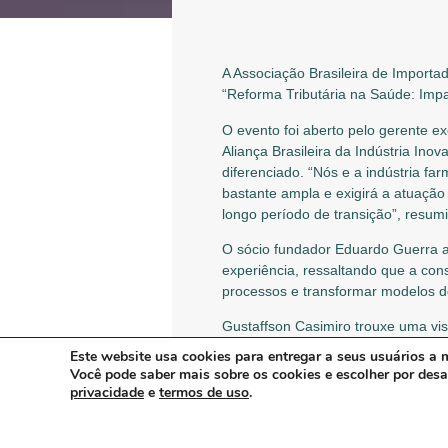
A Associação Brasileira de Importa
“Reforma Tributária na Saúde: Impa
O evento foi aberto pelo gerente 
Aliança Brasileira da Indústria In
diferenciado. “Nós e a indústria fa
bastante ampla e exigirá a atuaçã
longo período de transição”, resum
O sócio fundador Eduardo Guerra 
experiência, ressaltando que a cons
processos e transformar modelos de 
Gustaffson Casimiro trouxe uma vis
durar sete anos, de 2026 a 2033. “
Este website usa cookies para entregar a seus usuários a m
temos um arcabouço legislativo amp
Você pode saber mais sobre os cookies e escolher por des
figure entre os maiores IVAs do 
privacidade
e
termos de uso
.
Casimiro detalhou o regime diferen
automático de tributos que impacta