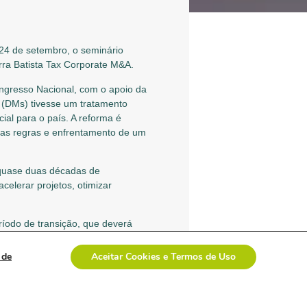
 24 de setembro, o seminário
rra Batista Tax Corporate M&A.
ongresso Nacional, com o apoio da
s (DMs) tivesse um tratamento
ial para o país. A reforma é
vas regras e enfrentamento de um
quase duas décadas de
celerar projetos, otimizar
ríodo de transição, que deverá
 final da alíquota do IVA, mas já
ando que a tendência é que o Brasil
 de
Aceitar Cookies e Termos de Uso
ega com 25%).
lit payment
, sistema de pagamento
rédito de impostos.