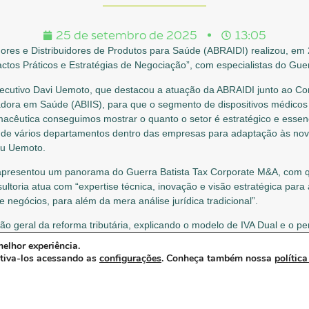
25 de setembro de 2025
13:05
dores e Distribuidores de Produtos para Saúde (ABRAIDI) realizou, em
ctos Práticos e Estratégias de Negociação”, com especialistas do Gue
executivo Davi Uemoto, que destacou a atuação da ABRAIDI junto ao C
ovadora em Saúde (ABIIS), para que o segmento de dispositivos médico
rmacêutica conseguimos mostrar o quanto o setor é estratégico e essenc
o de vários departamentos dentro das empresas para adaptação às no
iu Uemoto.
apresentou um panorama do Guerra Batista Tax Corporate M&A, com 
ultoria atua com “expertise técnica, inovação e visão estratégica para a
negócios, para além da mera análise jurídica tradicional”.
ão geral da reforma tributária, explicando o modelo de IVA Dual e o pe
O senso de urgência ainda não surgiu nas empresas devido à indefinição
elhor experiência.
lo para iniciar as implantações internas”, afirmou o advogado, ressalt
ativa-los acessando as
configurações
. Conheça também nossa
política
mundo, em torno de 28% (Hungria com 27%; Suécia, Dinamarca e Noru
ciado para o setor de DMs e de acessibilidade, além da dinâmica do
sp
 diretamente o setor da saúde, especialmente no que diz respeito ao c