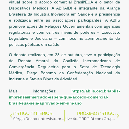
virtual sobre o acordo comercial Brasil/EUA e o setor de
Dispositivos Médicos. A ABRAIDI é integrante da Aliança
Brasileira da Indústria Inovadora em Saúde e a presidência
é rodiziada entre as associações participantes. A ABIIS
promove ações de Relações Governamentais com agências
regulatórias e com os três níveis de poderes – Executivo,
Legislativo e Judiciário – com foco no aprimoramento de
políticas públicas em saúde.
O debate realizado, em 28 de outubro, teve a participação
de Renata Amaral da Coalizão Interamericana de
Convergência Regulatória para o Setor de Tecnologia
Médica, Diego Bonomo da Confederação Nacional da
Indústria e Steven Bipes da AdvaMed
Mais informações:
https://abiis.org.br/abiis-
imprensa/#mercado-espera-que-acordo-comercial-
brasil-eua-seja-aprovado-em-um-ano
ARTIGO ANTERIOR:
PRÓXIMO ARTIGO:
Sérgio Rocha entrevista presidente da Abeclin durante a Maratona de Lives da SAHE 21
Live da ABRAIDI com Grupo Mídia aborda mudanças tributárias recentes