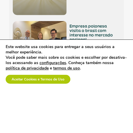
empresa polonesa
visita o brasil com
interesse no mercado
nacional.
Este website usa cookies para entregar a seus usuários a
melhor experiência.
Você pode saber mais sobre os cookies e escolher por desativa-
los acessando as
configurações
. Conheça também nossa
política de privacidade
e
termos de uso
.
os custos invisíveis da
logística no setor de
Aceitar Cookies e Termos de Uso
dispositivos médicos.
a inovação em saúde
também se constrói na
prática.