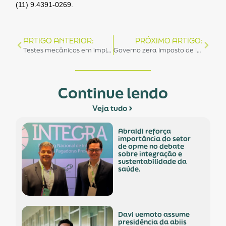
(11) 9.4391-0269.
ARTIGO ANTERIOR:
PRÓXIMO ARTIGO:
Testes mecânicos em implantes, segurança do paciente e novas tecnologias foram destaques do II Workshop Internacional de Dispositivos Médicos
Governo zera Imposto de Importação e anuncia medidas para facilitar a importação de alguns produtos para saúde destinados ao combate da COVID-19
Continue lendo
Veja tudo
abraidi reforça
importância do setor
de opme no debate
sobre integração e
sustentabilidade da
saúde.
davi uemoto assume
presidência da abiis