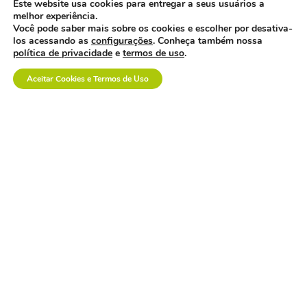
Este website usa cookies para entregar a seus usuários a
melhor experiência.
os custos invisíveis da
logística no setor de
Você pode saber mais sobre os cookies e escolher por desativa-
dispositivos médicos.
los acessando as
configurações
. Conheça também nossa
política de privacidade
e
termos de uso
.
Aceitar Cookies e Termos de Uso
a inovação em saúde
também se constrói na
prática.