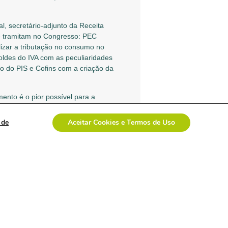
cal, secretário-adjunto da Receita
ue tramitam no Congresso: PEC
zar a tributação no consumo no
moldes do IVA com as peculiaridades
ão do PIS e Cofins com a criação da
ento é o pior possível para a
gundo Paulo Ricardo, os
ão deverá trazer aumento de carga.
 de
Aceitar Cookies e Termos de Uso
 lado, se houver redução podemos
xo. A Reforma Tributária deveria
ecessário para mantê-lo”,
DL e a AdvaMed, tem atuado, de
com os parlamentares. O sócio do
tender que os dispositivos médicos
sidades. “Nas reuniões com
não haja elevação de impostos pela