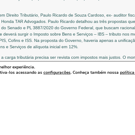
ta em Direito Tributário, Paulo Ricardo de Souza Cardoso, ex- auditor fis
do Honda TAR Advogados. Paulo Ricardo detalhou as três propostas q
do Senado e PL 3887/2020 do Governo Federal, que buscam racionali
ue deverá surgir o Imposto sobre Bens e Serviços – IBS – tributo nos 
, PIS, Cofins e ISS. Na proposta do Governo, haveria apenas a unificaç
ns e Serviços de alíquota inicial em 12%.
a carga tributária precisa ser revista com impostos mais justos. O mom
blicas estarem com déficits significativos”, avaliou o especialista. Se
elhor experiência.
verno Federal têm afirmado que a busca da recomposição tributária n
ativa-los acessando as
configurações
. Conheça também nossa
política
 elevação e dificilmente conseguiremos diminuir no futuro. Por outro
. “Não há margem para erros, nem muito para cima e nem muito para bai
 tamanho do Estado que queremos ter para depois debater o custo n
 esclareceu que a ABRAIDI, que integra a ABIIS, juntamente com a CB
e como protagonista setorial, nas discussões da Reforma Tributária 
tônio Tótaro, contou que não é trivial, para quem não é da saúde, en
s indústrias são completamente diferentes e têm suas próprias neces
plicitamos que o setor é favorável pela Reforma Tributária, mas que 