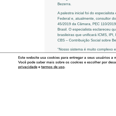
Bezerra.
A palestra inicial foi do especialis
Federal e, atualmente, consultor 
45/2019 da Câmara, PEC 110/2019 
Brasil. O especialista esclareceu q
brasileiras que unificará ICMS, IPI
CBS – Contribuição Social sobre Be
“Nosso sistema é muito complexo e 
discussão, pelo fato das finanças pú
Este website usa cookies para entregar a seus usuários a m
parlamentares e integrantes do Go
Você pode saber mais sobre os cookies e escolher por des
“Apesar das intenções poderá haver
privacidade
e
termos de uso
.
ter a falência do Estado”, avaliou
começar com uma discussão sobre o
completou.
O diretor-executivo Bruno Bezerra
forma unida com entidades coirmãs 
escritório Honda TAR Advogados, An
são distintos dos medicamentos e a
deputados federais e senadores, ex