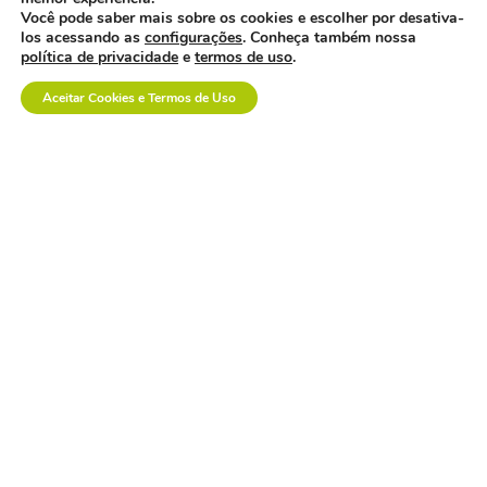
Você pode saber mais sobre os cookies e escolher por desativa-
los acessando as
configurações
. Conheça também nossa
política de privacidade
e
termos de uso
.
ARTIGO ANTERIOR:
PRÓXIMO ARTIGO:
Plano de investimentos para o parque de dispositivos médicos do SUS é anunciado na FIESP.
CML participará de painel do TecMed Brasil 2026.
Aceitar Cookies e Termos de Uso
Continue lendo
Veja tudo
abraidi reforça
importância do setor
de opme no debate
sobre integração e
sustentabilidade da
saúde.
davi uemoto assume
presidência da abiis
com foco em fortalecer
atuação técnica,