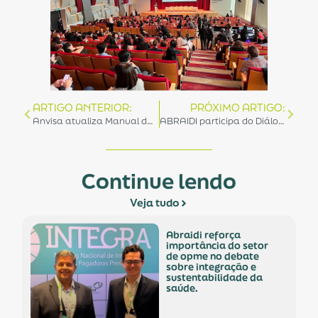
ARTIGO ANTERIOR:
PRÓXIMO ARTIGO:
Anvisa atualiza Manual da Duimp e incorpora pleito da ABRAIDI.
ABRAIDI participa do Diálogos da Saúde com o governador Eduardo Leite em São Paulo.
Continue lendo
Veja tudo
abraidi reforça
importância do setor
de opme no debate
sobre integração e
sustentabilidade da
saúde.