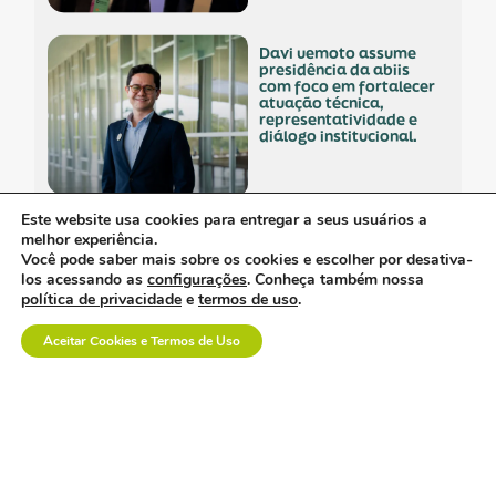
davi uemoto assume
presidência da abiis
com foco em fortalecer
atuação técnica,
representatividade e
diálogo institucional.
Este website usa cookies para entregar a seus usuários a
a saúde suplementar
melhor experiência.
precisa de menos
Você pode saber mais sobre os cookies e escolher por desativa-
confronto e mais
los acessando as
configurações
. Conheça também nossa
diálogo.
política de privacidade
e
termos de uso
.
Aceitar Cookies e Termos de Uso
empresa polonesa
visita o brasil com
interesse no mercado
nacional.