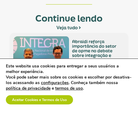
Continue lendo
Veja tudo
abraidi reforça
importância do setor
de opme no debate
sobre integração e
sustentabilidade da
saúde.
Este website usa cookies para entregar a seus usuários a
melhor experiência.
Você pode saber mais sobre os cookies e escolher por desativa-
los acessando as
configurações
. Conheça também nossa
política de privacidade
e
termos de uso
.
davi uemoto assume
presidência da abiis
Aceitar Cookies e Termos de Uso
com foco em fortalecer
atuação técnica,
representatividade e
diálogo institucional.