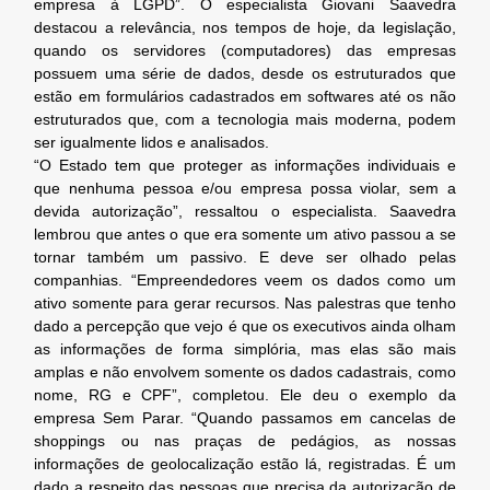
empresa à LGPD”. O especialista Giovani Saavedra
destacou a relevância, nos tempos de hoje, da legislação,
quando os servidores (computadores) das empresas
possuem uma série de dados, desde os estruturados que
estão em formulários cadastrados em softwares até os não
estruturados que, com a tecnologia mais moderna, podem
ser igualmente lidos e analisados.
“O Estado tem que proteger as informações individuais e
que nenhuma pessoa e/ou empresa possa violar, sem a
devida autorização”, ressaltou o especialista. Saavedra
lembrou que antes o que era somente um ativo passou a se
tornar também um passivo. E deve ser olhado pelas
companhias. “Empreendedores veem os dados como um
ativo somente para gerar recursos. Nas palestras que tenho
dado a percepção que vejo é que os executivos ainda olham
as informações de forma simplória, mas elas são mais
amplas e não envolvem somente os dados cadastrais, como
nome, RG e CPF”, completou. Ele deu o exemplo da
empresa Sem Parar. “Quando passamos em cancelas de
shoppings ou nas praças de pedágios, as nossas
informações de geolocalização estão lá, registradas. É um
dado a respeito das pessoas que precisa da autorização de