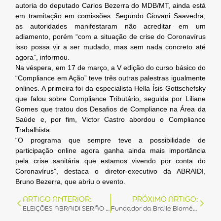
autoria do deputado Carlos Bezerra do MDB/MT, ainda está
em tramitação em comissões. Segundo Giovani Saavedra,
as autoridades manifestaram não acreditar em um
adiamento, porém “com a situação de crise do Coronavírus
isso possa vir a ser mudado, mas sem nada concreto até
agora”, informou.
Na véspera, em 17 de março, a V edição do curso básico do
“Compliance em Ação” teve três outras palestras igualmente
onlines. A primeira foi da especialista Hella Ísis Gottschefsky
que falou sobre Compliance Tributário, seguida por Liliane
Gomes que tratou dos Desafios de Compliance na Área da
Saúde e, por fim, Victor Castro abordou o Compliance
Trabalhista.
“O programa que sempre teve a possibilidade de
participação online agora ganha ainda mais importância
pela crise sanitária que estamos vivendo por conta do
Coronavírus”, destaca o diretor-executivo da ABRAIDI,
Bruno Bezerra, que abriu o evento.
ARTIGO ANTERIOR:
PRÓXIMO ARTIGO:
ELEIÇÕES ABRAIDI SERÃO REALIZADAS DE FORMA VIRTUAL
Fundador da Braile Biomédica morre aos 81 anos