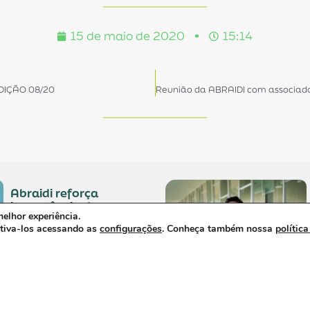
15 de maio de 2020
15:14
EDIÇÃO 08/20
abraidi reforça
importância do setor
elhor experiência.
de opme no debate
ativa-los acessando as
configurações
. Conheça também nossa
política
sobre integração e
sustentabilidade da
saúde.