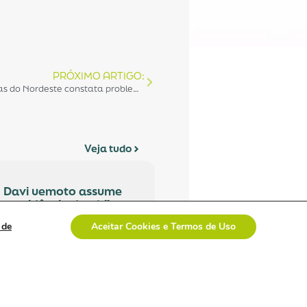
PRÓXIMO ARTIGO:
Reunião da ABRAIDI com associadas do Nordeste constata problemas logísticos na região para 100% das empresas
Veja tudo
davi uemoto assume
presidência da abiis
com foco em
 de
Aceitar Cookies e Termos de Uso
fortalecer atuação
técnica,
representatividade e
diálogo institucional.