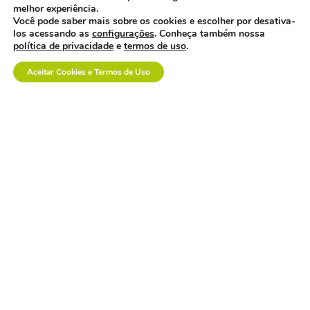
os custos invisíveis da
melhor experiência.
logística no setor de
Você pode saber mais sobre os cookies e escolher por desativa-
dispositivos médicos.
los acessando as
configurações
. Conheça também nossa
política de privacidade
e
termos de uso
.
Aceitar Cookies e Termos de Uso
a inovação em saúde
também se constrói na
prática.