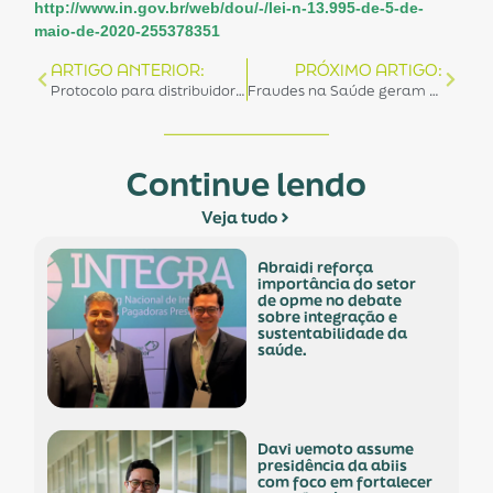
http://www.in.gov.br/web/dou/-/lei-n-13.995-de-5-de-
maio-de-2020-255378351
ARTIGO ANTERIOR:
PRÓXIMO ARTIGO:
Protocolo para distribuidores e importadores elaborado pela ABRAIDI é apresentado ao Governo do Estado de São Paulo
Fraudes na Saúde geram prejuízo de mais de R$ 14,5 bilhões por ano no Brasil, estima Instituto Ética Saúde
Continue lendo
Veja tudo
abraidi reforça
importância do setor
de opme no debate
sobre integração e
sustentabilidade da
saúde.
davi uemoto assume
presidência da abiis
com foco em fortalecer