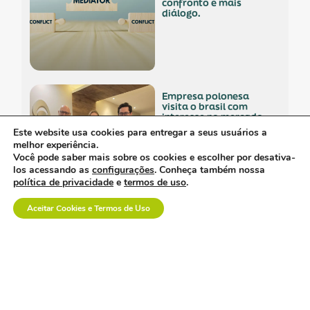
confronto e mais
diálogo.
empresa polonesa
visita o brasil com
interesse no mercado
nacional.
Este website usa cookies para entregar a seus usuários a
melhor experiência.
Você pode saber mais sobre os cookies e escolher por desativa-
los acessando as
configurações
. Conheça também nossa
política de privacidade
e
termos de uso
.
Aceitar Cookies e Termos de Uso
os custos invisíveis da
logística no setor de
dispositivos médicos.